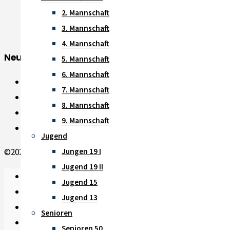
2. Mannschaft
3. Mannschaft
4. Mannschaft
Neue Beiträge
5. Mannschaft
6. Mannschaft
Saisonheft 2026 ist online
7. Mannschaft
Saisoneröffnungsradtour 2026
8. Mannschaft
Zweit- und Drittligisten setzen ein Zeichen
9. Mannschaft
Neuzugänge und Rückkehrer
Jugend
©2026 TTC Waldniel 1957 e.V.
Jungen 19 I
Jugend 19 II
News
-
Jugend 15
Impressum
-
Jugend 13
Datenschutz
-
Senioren
Instagram
-
Senioren 50