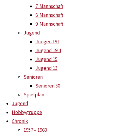
7. Mannschaft
8. Mannschaft
News
13. Dezember 2024
15. Dezember 2024
9. Mannschaft
Das diesjährige Weihnachtsturnier der Jugendabteilung war m
Jugend
konnte sich überraschend der 11jährige Jan Haese im Endsp
Jungen 19 I
Jonas Lüdecke mit 3:2 gegen Till Vanselow.
Jugend 19 II
Jugend 15
In der Jungen 19 Klasse gewann Jasper Tißen mit 3:1 gegen G
Jugend 13
Henrik Hoffmann mit 3:0 durch setzte.
Senioren
Senioren 50
Den beiden Trainern, Sonky Dröge und Michael Elschner, ze
Spielplan
alles gelernt haben. Dadurch das „alle“ etwas essbares mitg
Jugend
bedienten.
Hobbygruppe
Chronik
1957 – 1960