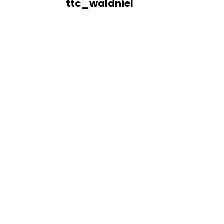
ttc_waldniel
asse
wann
 gegen
ten
n daran