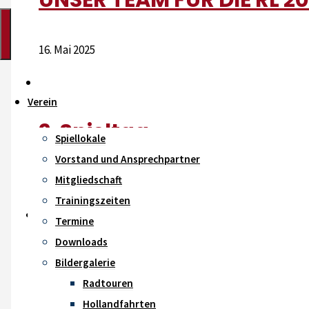
16. Mai 2025
Verein
2. Spieltag
Spiellokale
Vorstand und Ansprechpartner
Mitgliedschaft
7. September 2020
Trainingszeiten
Termine
Downloads
Die Duschräume sind wie
Bildergalerie
Radtouren
Hollandfahrten