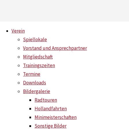
Skip
Verein
to
Spiellokale
content
Vorstand und Ansprechpartner
Weihnachtsturnier Jugend
Mitgliedschaft
Trainingszeiten
Home
News
Weihnachtsturnier Jugend
Termine
Downloads
Bildergalerie
Radtouren
Hollandfahrten
Minimeisterschaften
Sonstige Bilder