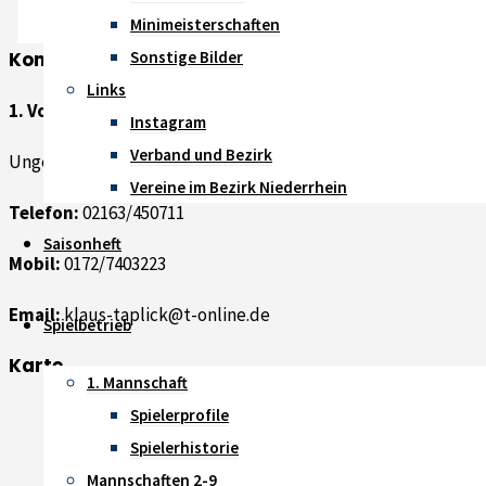
6. Mai 2024
Minimeisterschaften
Kontakt
Sonstige Bilder
Links
1. Vorsitzender: Klaus Taplick
Instagram
Verband und Bezirk
Ungerather Kirchweg 67, 41366 Schwalmtal
Vereine im Bezirk Niederrhein
Telefon:
02163/450711
Saisonheft
Mobil:
0172/7403223
Email:
klaus-taplick@t-online.de
Spielbetrieb
Karte
1. Mannschaft
Spielerprofile
Spielerhistorie
Mannschaften 2-9