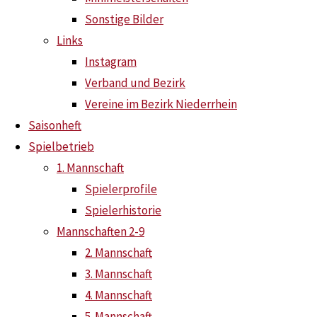
Sonstige Bilder
Links
Instagram
Verband und Bezirk
Saison 2026/2027 (
2. Be
Vereine im Bezirk Niederrhein
Saisonheft
Spielbetrieb
Aufstellung:
1. Mannschaft
Spielerprofile
Jonas Lüdecke
Spielerhistorie
Jan Haese
Mannschaften 2-9
Ajanth Thiruvekaran
2. Mannschaft
3. Mannschaft
Saison 2025/2026 (
1. Be
4. Mannschaft
5. Mannschaft