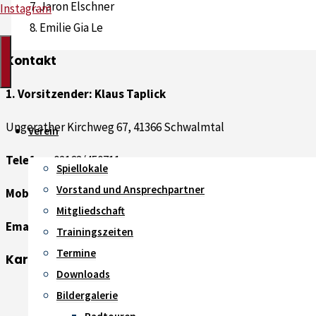
Jaron Elschner
Instagram
Emilie Gia Le
Kontakt
1. Vorsitzender: Klaus Taplick
Ungerather Kirchweg 67, 41366 Schwalmtal
Verein
Telefon:
02163/450711
Spiellokale
Vorstand und Ansprechpartner
Mobil:
0172/7403223
Mitgliedschaft
Email:
klaus-taplick@t-online.de
Trainingszeiten
Termine
Karte
Downloads
Bildergalerie