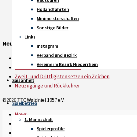
Radtouren
Hollandfahrten
Minimeisterschaften
Sonstige Bilder
Links
Neue Beiträge
Instagram
Verband und Bezirk
Saisonheft 2026 ist online
Vereine im Bezirk Niederrhein
Saisoneröffnungsradtour 2026
Zweit- und Drittligisten setzen ein Zeichen
Saisonheft
Neuzugänge und Rückkehrer
©2026 TTC Waldniel 1957 e.V.
Spielbetrieb
News
-
1. Mannschaft
Impressum
-
Spielerprofile
Datenschutz
-