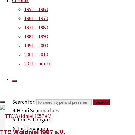
Chronik
Henrik Stieger
1957 – 1960
Till Vanselow
1961 – 1970
Emilie Gia Le
1971 – 1980
1981 – 1990
Saison 2022/2023 (
Kreis
1991 – 2000
2001 – 2010
2011 – heute
Aufstellung:
Gabriel van der Hoef
Phil Stolzenberger
Philipp Hoang Le
Search for:
Search
Henri Schumachers
Tom Schöpgens
Jan Tervooren
TTC Waldniel 1957 e.V.