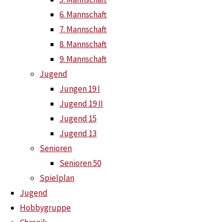
6. Mannschaft
Aufstellung:
7. Mannschaft
Jonas Lüdecke
8. Mannschaft
Moritz Möhlenbrock
9. Mannschaft
Jan Haese
Jugend
Ajanth Thiruvekaran
Jungen 19 I
Jugend 19 II
Jugend 15
Saison 2024/2025 (
2. Be
Jugend 13
Senioren
Senioren 50
Aufstellung:
Spielplan
Jonas Lüdecke
Jugend
Ajanth Thiruvekaran
Hobbygruppe
Louis Acker