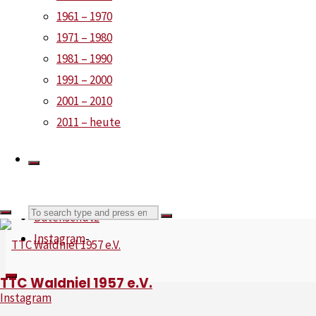
Neue Beiträge
1961 – 1970
1971 – 1980
Saisonheft 2026 ist online
1981 – 1990
Saisoneröffnungsradtour 2026
1991 – 2000
Zweit- und Drittligisten setzen ein Zeichen
2001 – 2010
Neuzugänge und Rückkehrer
2011 – heute
©2026 TTC Waldniel 1957 e.V.
News
-
Impressum
-
Search
Datenschutz
-
Search
Instagram
-
for:
TTC Waldniel 1957 e.V.
Instagram