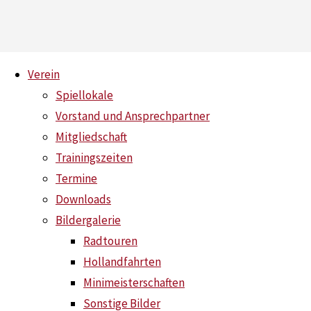
Skip
Verein
to
Spiellokale
content
Vorstand und Ansprechpartner
Sonstige Bilder
Mitgliedschaft
Trainingszeiten
Home
Sonstige Bilder
Termine
Downloads
Bildergalerie
Radtouren
Hollandfahrten
Minimeisterschaften
Sonstige Bilder