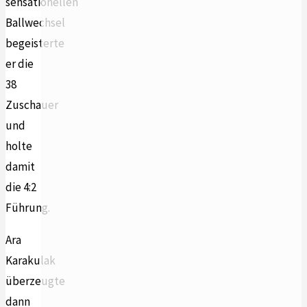
sensationellen
Ballwechsel
begeisterte
er die
38
Zuschauer
und
holte
damit
die 4:2
Führung.
Ara
Karakulak
überzeugte
dann