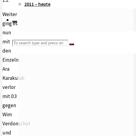
1:1.
2011 – heute
Weiter
ging es
nun
mit
Search
Search
den
Einzeln.
for:
Ara
Karakulak
verlor
mit 0:3
gegen
Wim
Verdonschot
und