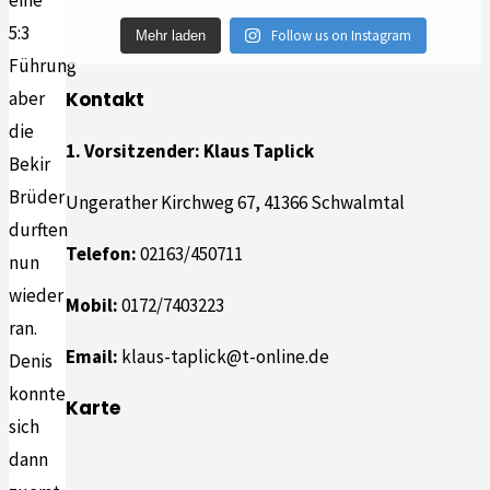
eine
5:3
Follow us on Instagram
Mehr laden
Führung
aber
Kontakt
die
1. Vorsitzender: Klaus Taplick
Bekir
Brüder
Ungerather Kirchweg 67, 41366 Schwalmtal
durften
Telefon:
02163/450711
nun
wieder
Mobil:
0172/7403223
ran.
Email:
klaus-taplick@t-online.de
Denis
konnte
Karte
sich
dann