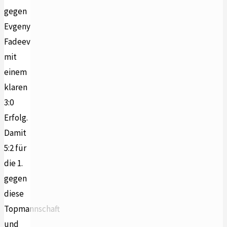
gegen
Evgeny
Fadeev
mit
einem
klaren
3:0
Erfolg.
Damit
5:2 für
die 1.
gegen
diese
Topmannschaft
und