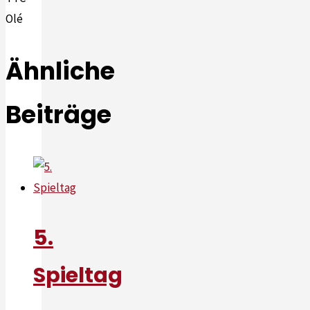
Olé
Ähnliche
Beiträge
5.
Spieltag