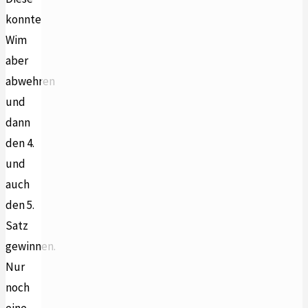
konnte
Wim
aber
abwehren
und
dann
den 4.
und
auch
den 5.
Satz
gewinnen.
Nur
noch