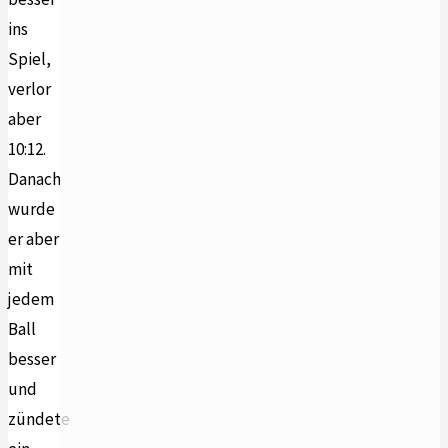
ins
Spiel,
verlor
aber
10:12.
Danach
wurde
er aber
mit
jedem
Ball
besser
und
zündete