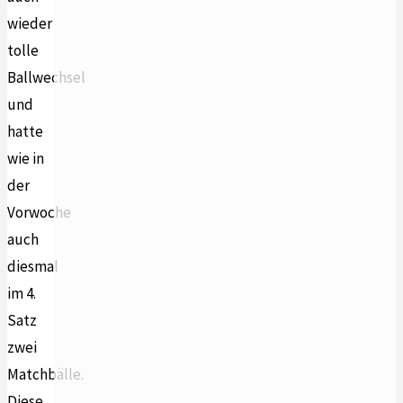
wieder
tolle
Ballwechsel
und
hatte
wie in
der
Vorwoche
auch
diesmal
im 4.
Satz
zwei
Matchbälle.
Diese