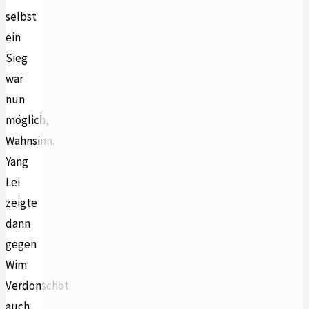
selbst
ein
Sieg
war
nun
möglich,
Wahnsinn.
Yang
Lei
zeigte
dann
gegen
Wim
Verdonschot
auch