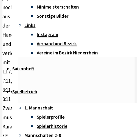
noch
Minimeisterschaften
aus
Sonstige Bilder
der
Links
Hand
Instagram
und
Verband und Bezirk
verloren
Vereine im Bezirk Niederrhein
mit
Saisonheft
11:7,
7:11,
8:11,
Spielbetrieb
8:11.
Zwischenzeitlich
1. Mannschaft
mussten
Spielerprofile
Karakulak
Spielerhistorie
/ E.
Mannschaften 2-9