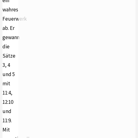
ein
wahres
Feuerwerk
ab. Er
gewann
die
Sätze
3, 4
und 5
mit
11:4,
12:10
und
11:9.
Mit