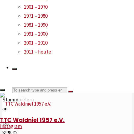
etwas
1961 – 1970
ausgerechnet
1971 – 1980
wurde.
1981 – 1990
Beide
1991 – 2000
Mannschaften
2001 – 2010
traten
2011 – heute
dann
auch
mit
besten
Search
vier
Search
Stammpielern
an.
for:
TTC Waldniel 1957 e.V.
Los
Instagram
ging es