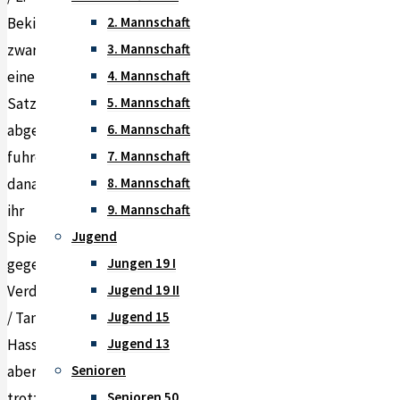
Bekir
2. Mannschaft
zwar
3. Mannschaft
einen
4. Mannschaft
Satz
5. Mannschaft
abgeben,
6. Mannschaft
fuhren
7. Mannschaft
danach
8. Mannschaft
ihr
9. Mannschaft
Spiel
Jugend
gegen
Jungen 19 I
Verdonschot
Jugend 19 II
/ Tan
Jugend 15
Hasse
Jugend 13
aber
Senioren
trotzdem
Senioren 50