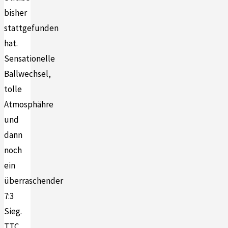
bisher
stattgefunden
hat.
Sensationelle
Ballwechsel,
tolle
Atmosphähre
und
dann
noch
ein
überraschender
7:3
Sieg.
TTC