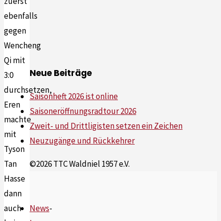
zuerst
ebenfalls
gegen
Wencheng
Qi mit
Neue Beiträge
3:0
durchsetzen,
Saisonheft 2026 ist online
Eren
Saisoneröffnungsradtour 2026
machte
Zweit- und Drittligisten setzen ein Zeichen
mit
Neuzugänge und Rückkehrer
Tyson
Tan
©2026 TTC Waldniel 1957 e.V.
Hasse
dann
News
-
auch