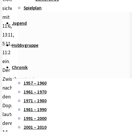
sicher
Spielplan
mit
Jugend
11:6,
13:11,
5:11,
Hobbygruppe
11:2
ein.
Chronik
Der
Zwischenstand
1957 – 1960
nach
1961 – 1970
den
1971 – 1980
Doppeln
1981 – 1990
lautete
1991 – 2000
derweil
2001 – 2010