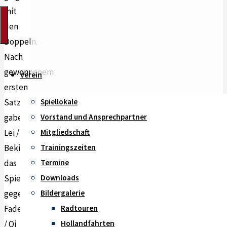
mit
den
Doppeln.
Nach
gewonnenem
Verein
ersten
Satz
Spiellokale
gaben
Vorstand und Ansprechpartner
Lei / D.
Mitgliedschaft
Bekir
Trainingszeiten
das
Termine
Spiel
Downloads
gegen
Bildergalerie
Fadeev
Radtouren
/ Qi
Hollandfahrten