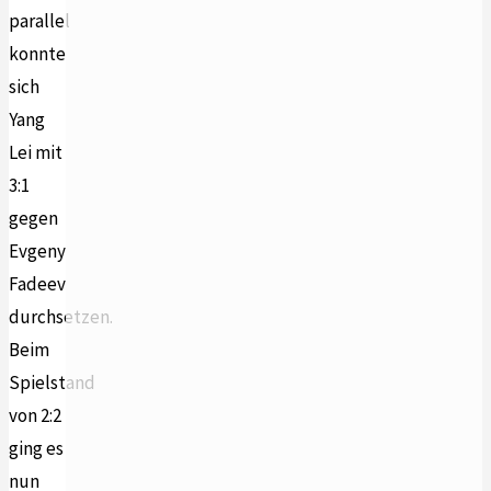
parallel
konnte
sich
Yang
Lei mit
3:1
gegen
Evgeny
Fadeev
durchsetzen.
Beim
Spielstand
von 2:2
ging es
nun