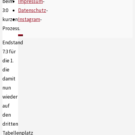
Impressum
-
beim
Datenschutz
-
3:0
Instagram
-
kurzen
Prozess.
Endstand
7:3 für
die 1.
die
damit
nun
wieder
auf
den
dritten
Tabellenplatz