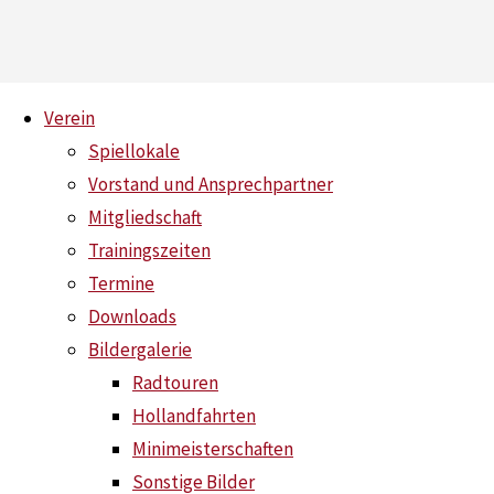
Skip
Verein
to
Spiellokale
content
Vorstand und Ansprechpartner
Mitgliedschaft
1. Herren schlägt BV Borussia
Trainingszeiten
Dortmund II sensationell mit 7:3
Termine
Downloads
Home
News
Bildergalerie
1.
Radtouren
Herren
Hollandfahrten
schlägt
Minimeisterschaften
BV
Sonstige Bilder
Borussia