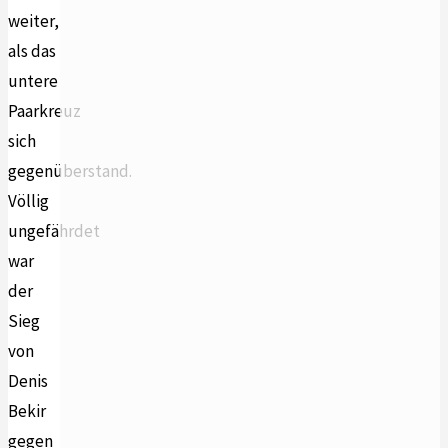
weiter,
als das
untere
Paarkreuz
sich
gegenüberstand.
Völlig
ungefährdet
war
der
Sieg
von
Denis
Bekir
gegen