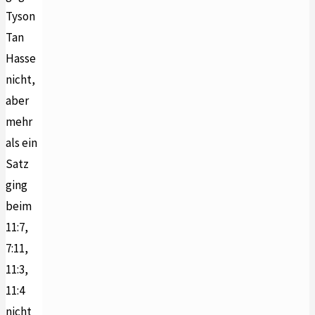
Tyson
Tan
Hasse
nicht,
aber
mehr
als ein
Satz
ging
beim
11:7,
7:11,
11:3,
11:4
nicht