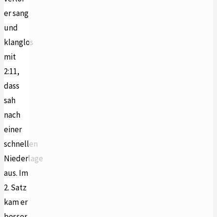
er sang
und
klanglos
mit
2:11,
dass
sah
nach
einer
schnellen
Niederlage
aus. Im
2. Satz
kam er
besser