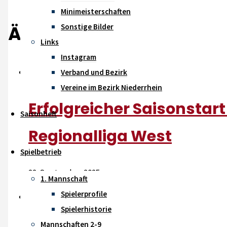
Minimeisterschaften
Ähnliche Beiträge
Sonstige Bilder
Links
Instagram
Verband und Bezirk
Vereine im Bezirk Niederrhein
Erfolgreicher Saisonstart
Saisonheft
Regionalliga West
Spielbetrieb
22. September 2025
1. Mannschaft
Spielerprofile
Spielerhistorie
Mannschaften 2-9