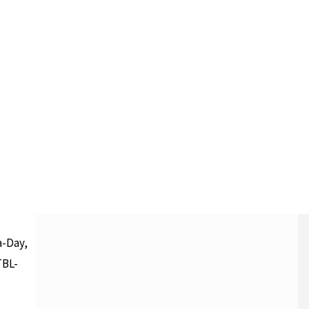
n
en, die
und
a-Day,
TBL-