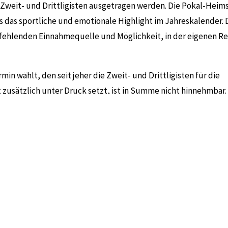
 Zweit- und Drittligisten ausgetragen werden. Die Pokal-Heim
bs das sportliche und emotionale Highlight im Jahreskalender. 
r fehlenden Einnahmequelle und Möglichkeit, in der eigenen R
n wählt, den seit jeher die Zweit- und Drittligisten für die
 zusätzlich unter Druck setzt, ist in Summe nicht hinnehmbar.
offenen und fairen Austausch über eine
gemeinsame
Reform d
rchführung des Pokal Grand Opening werden wir nicht unterst
 überwiegende Teil der Zweit- und Drittligisten nicht an der V