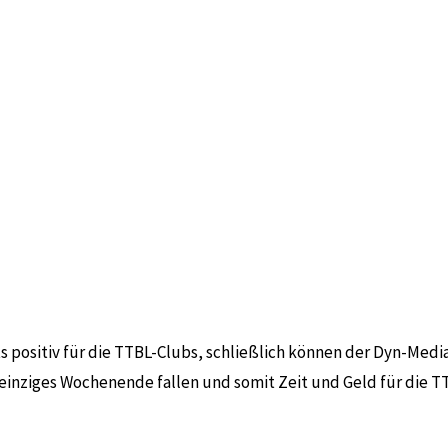
seit Jahren für Änderungen im Austragungssystem der Deutsche
 gestalten.
gegnungen feste Termine im Rahmenterminplan zu berücksichtig
r einen K.o.-Wettbewerb mit allen Teams ab der ersten Runde
gangenen Jahren nicht unterstützt.
 und infolgedessen auch ohne Mitbestimmung der Zweit- 
g des Pokal Grand Opening und bezieht die Zweit- und
s positiv für die TTBL-Clubs, schließlich können der Dyn-Medi
n einziges Wochenende fallen und somit Zeit und Geld für die T