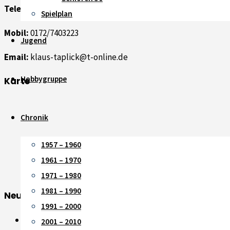
Telefon:
02163/450711
Spielplan
Mobil:
0172/7403223
Jugend
Email:
klaus-taplick@t-online.de
Hobbygruppe
Karte
Chronik
1957 – 1960
1961 – 1970
1971 – 1980
1981 – 1990
Neue Beiträge
1991 – 2000
Saisonheft 2026 ist online
2001 – 2010