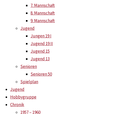
7. Mannschaft
8. Mannschaft
News
1. Juni 2026
1. Juni 2026
9. Mannschaft
In einem offenen Brief wenden sich Zweit- und Drittligi
Jugend
des „Pokal Grand Opening“.
Jungen 19 I
Jugend 19 II
Liebe Vertreter der TTBL-Sport GmbH,
Jugend 15
lieber DTTB-Vorstand,
Jugend 13
Senioren
der Pokal-Wettbewerb soll der fairste Wettbewerb sein, in
Senioren 50
unabhängig von ihrer bisherigen Platzierung oder ihrem R
Spielplan
Der Pokal-Wettbewerb soll für maximale Spannung stehen. 
Jugend
gesamte Saison. Wer gewinnt, kommt weiter. Wer verliert, s
Hobbygruppe
nachvollziehbar sowie authentisch. Jede Partie soll einen En
Chronik
Zuschauer:innen sowie Athlet:innen zugleich begeistert. D
1957 – 1960