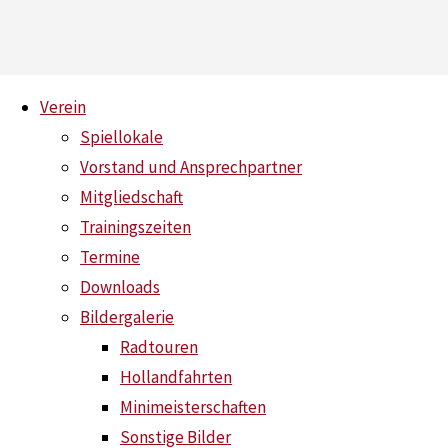
Skip
Verein
to
Spiellokale
content
Vorstand und Ansprechpartner
Zweit- und Drittligisten setzen
Mitgliedschaft
Trainingszeiten
Home
News
Zweit- und Drittligisten setzen ein Zeichen
Termine
Downloads
Bildergalerie
Radtouren
Hollandfahrten
Minimeisterschaften
Sonstige Bilder