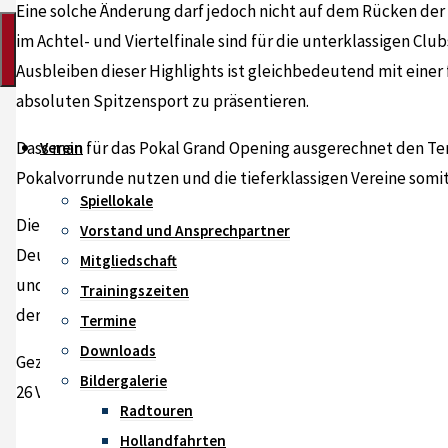
Eine solche Änderung darf jedoch nicht auf dem Rücken der
im Achtel- und Viertelfinale sind für die unterklassigen Clu
Ausbleiben dieser Highlights ist gleichbedeutend mit eine
absoluten Spitzensport zu präsentieren.
Dass man für das Pokal Grand Opening ausgerechnet den Termi
Verein
Pokalvorrunde nutzen und die tieferklassigen Vereine somit
Spiellokale
Die Unterzeichner dieses Briefes fordern einen sofortigen, 
Vorstand und Ansprechpartner
Deutschen Pokalmeisterschaften. Die einseitig geplante Du
Mitgliedschaft
und als Zeichen des bisher fehlenden Miteinanders wird der
Trainingszeiten
der Deutschen Pokalmeisterschaften teilnehmen.
Termine
Downloads
Gez.
Bildergalerie
26 Vereine (28 Mannschaften) der 2. und 3. Bundesligen
Radtouren
Hollandfahrten