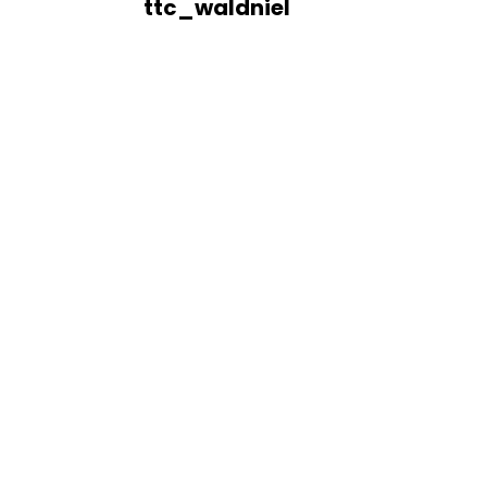
ttc_waldniel
rung
r die
parent,
hten