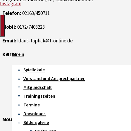
Instagram
Telefon:
02163/450711
Mobil:
0172/7403223
Email:
klaus-taplick@t-online.de
Karte
Verein
Spiellokale
Vorstand und Ansprechpartner
Mitgliedschaft
Trainingszeiten
Termine
Downloads
Neue Beiträge
Bildergalerie