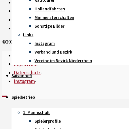
Radtouren
Saisonheft 2026 ist online
Hollandfahrten
Saisoneröffnungsradtour 2026
Minimeisterschaften
Zweit- und Drittligisten setzen ein Zeichen
Sonstige Bilder
Neuzugänge und Rückkehrer
Links
©2026 TTC Waldniel 1957 e.V.
Instagram
Verband und Bezirk
News
-
Vereine im Bezirk Niederrhein
Impressum
-
Datenschutz
-
Saisonheft
Instagram
-
Spielbetrieb
1. Mannschaft
Spielerprofile