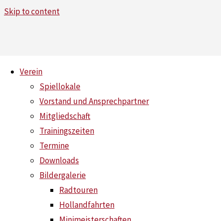
Skip to content
Verein
Spiellokale
RL West: 1. verliert in Jülich mit
Vorstand und Ansprechpartner
Mitgliedschaft
Home
News
RL West: 1. verliert in Jülich mit 4:6
Trainingszeiten
Termine
Downloads
Bildergalerie
Radtouren
Hollandfahrten
Minimeisterschaften