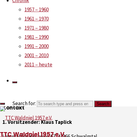
Chronik
Saisoneröffnungsradtou
1957 – 1960
1961 – 1970
1971 – 1980
25. August 2024
1981 – 1990
1991 – 2000
2001 – 2010
2011 – heute
Zweit- und Drittligisten 
1. Juni 2026
Search for:
Search
Kontakt
1. Vorsitzender: Klaus Taplick
TTC Waldniel 1957 e.V.
Ungerather Kirchweg 67, 41366 Schwalmtal