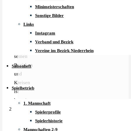
Punktspielsaison
Minimeisterschaften
(einschließlich
Sonstige Bilder
geplanter
Links
Entscheidungsspiele)
Instagram
im
Verband und Bezirk
WTTV,
Vereine im Bezirk Niederrhein
seinen
Bezirken
Saisonheft
und
Kreisen
Spielbetrieb
ist
beendet.
1. Mannschaft
Grundlage
Spielerprofile
für
Spielerhistorie
alle
Mannschaften 2-9