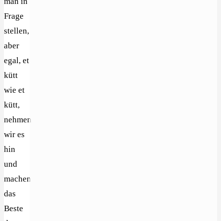
man in
Frage
stellen,
aber
egal, et
kütt
wie et
kütt,
nehmen
wir es
hin
und
machen
das
Beste