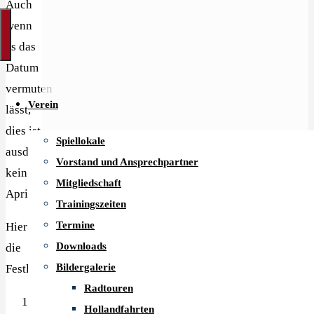
Auch
wenn
es das
Datum
vermuten
Verein
lässt,
dies ist
Spiellokale
ausdrücklich
Vorstand und Ansprechpartner
kein
Mitgliedschaft
Aprilscherz.
Trainingszeiten
Termine
Hier
Downloads
die
Bildergalerie
Festlegungen:
Radtouren
Die
Hollandfahrten