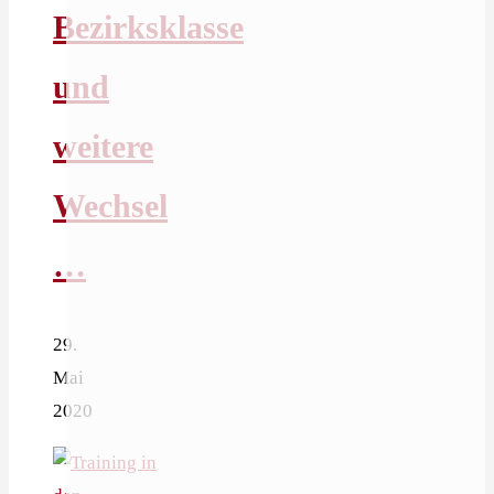
Bezirksklasse
und
weitere
Wechsel
…
29.
Mai
2020