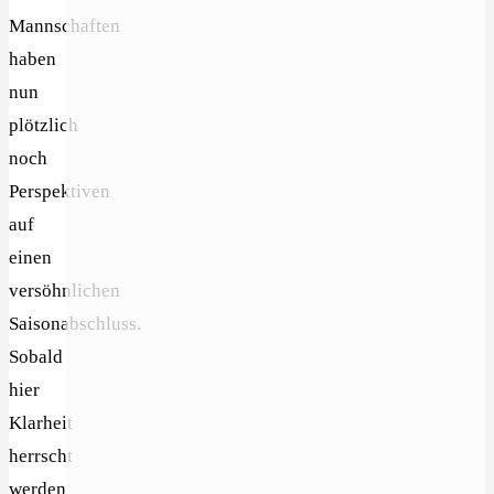
Mannschaften
haben
nun
plötzlich
noch
Perspektiven
auf
einen
versöhnlichen
Saisonabschluss.
Sobald
hier
Klarheit
herrscht
werden