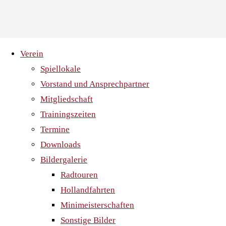
Skip
Verein
to
Spiellokale
content
Vorstand und Ansprechpartner
Saison offiziell beendet !!!
Mitgliedschaft
Home
News
Trainingszeiten
Saison
Termine
offiziell
Downloads
beendet
Bildergalerie
!!!
Radtouren
Hollandfahrten
Minimeisterschaften
Sonstige Bilder