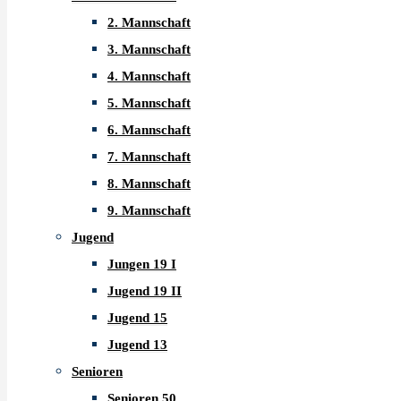
Regelungen
2. Mannschaft
in
3. Mannschaft
Bezug
4. Mannschaft
auf
5. Mannschaft
den
6. Mannschaft
Auf-
7. Mannschaft
bzw.
8. Mannschaft
Abstieg
9. Mannschaft
ist
Jugend
die
Jungen 19 I
jeweilige
Jugend 19 II
Tabelle
Jugend 15
mit
Jugend 13
allen
Senioren
Mannschaftskämpfen,
Senioren 50