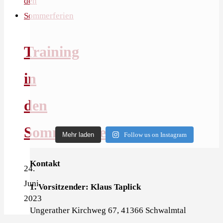
Training
in
den
Sommerferien
Mehr laden
Follow us on Instagram
Kontakt
24.
Juni
1. Vorsitzender: Klaus Taplick
2023
Ungerather Kirchweg 67, 41366 Schwalmtal