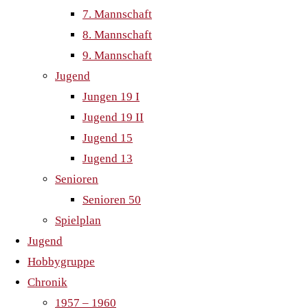
steigt
7. Mannschaft
8. Mannschaft
in
9. Mannschaft
Jugend
die
Jungen 19 I
Jugend 19 II
Oberliga
Jugend 15
Jugend 13
auf
Senioren
Senioren 50
Spielplan
Es ist
Jugend
keine
Hobbygruppe
Überraschung,
Chronik
nach
1957 – 1960