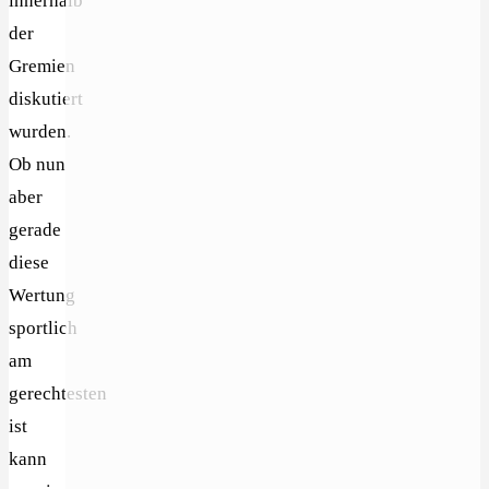
innerhalb
der
Gremien
diskutiert
wurden.
Ob nun
aber
gerade
diese
Wertung
sportlich
am
gerechtesten
ist
kann