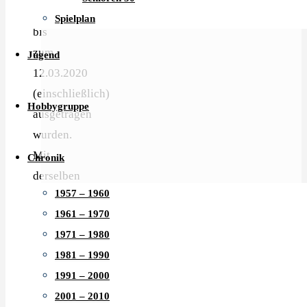
die
Spielplan
bis
zum
Jugend
12.03.2020
(einschließlich)
Hobbygruppe
ausgetragen
wurden.
Mit
Chronik
derselben
1957 – 1960
Datumsvorgabe
1961 – 1970
gilt
1971 – 1980
dies
1981 – 1990
ebenfalls
1991 – 2000
für
2001 – 2010
alle