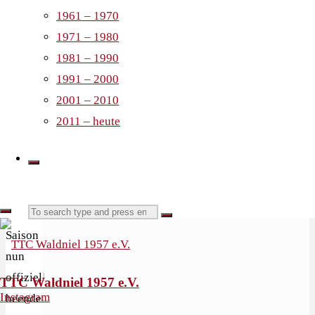
heutiger
1961 – 1970
Meldung
1971 – 1980
des
1981 – 1990
DTTB
1991 – 2000
und im
2001 – 2010
Anschluss
2011 – heute
des
WTTV
wird
die
Search
aktuelle
Search
Saison
nun
for:
offiziell
TTC Waldniel 1957 e.V.
Instagram
beendet.