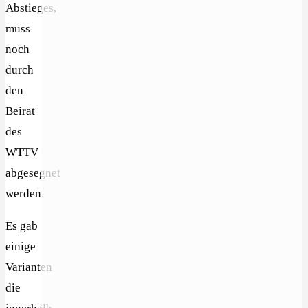
Abstieges,
muss
noch
durch
den
Beirat
des
WTTV
abgesegnet
werden.
Es gab
einige
Varianten
die