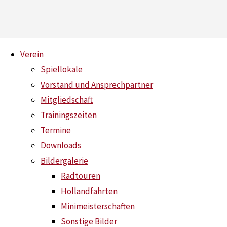
Skip
Verein
to
Spiellokale
content
Vorstand und Ansprechpartner
Schlagwort:
TTC
Mitgliedschaft
Home
Posts
Trainingszeiten
tagged
Termine
"TTC"
Downloads
Bildergalerie
Radtouren
Hollandfahrten
Minimeisterschaften
Sonstige Bilder