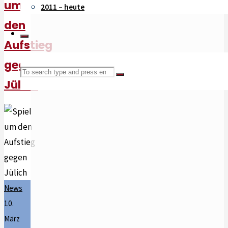
um
2011 – heute
den
Aufstieg
gegen
Search
Search
Jülich
for:
News
10.
März