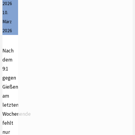
2026
10.
März
2026
Nach
dem
9:1
gegen
Gießen
am
letzten
Wochenende
fehlt
nur