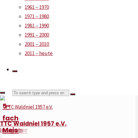
lesen
1961 – 1970
und ab
1971 – 1980
Mitte
1981 – 1990
August
1991 – 2000
auch
2001 – 2010
als
2011 – heute
Print
verfügbar.
Mehr
"Saisonheft
dazu
Search
Search
2026
5-
ist
for:
fach
online"
TTC Waldniel 1957 e.V.
Meister
Instagram