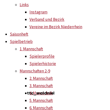
Links
Instagram
Verband und Bezirk
Instagram
Saisonheft
Vereine im Bezirk Niederrhein
2026
Saisonheft
Neue Beiträge
ist
Spielbetrieb
Saisonheft 2026 ist online
31. Juli 2026
1. Mannschaft
online
Saisoneröffnungsradtour 2026
26. Juli 2026
Spielerprofile
Zweit- und Drittligisten setzen ein Zeichen
1.
Spielerhistorie
Juni 2026
Mannschaften 2-9
Neuzugänge und Rückkehrer
18. Mai 2026
2. Mannschaft
3. Mannschaft
News
ttc_waldniel
4. Mannschaft
31. Juli
5. Mannschaft
2026
6. Mannschaft