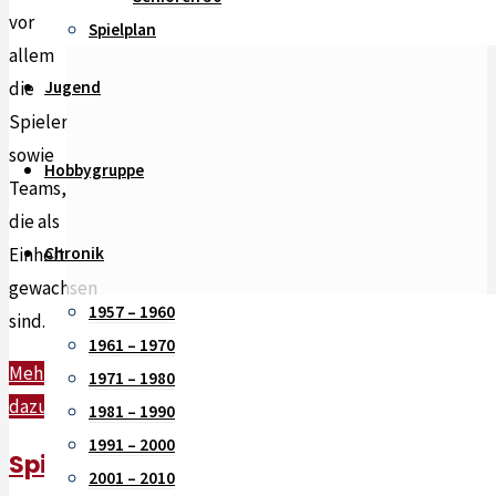
vor
Spielplan
allem
Jugend
die
Spieler
sowie
Hobbygruppe
Teams,
die als
Chronik
Einheit
gewachsen
1957 – 1960
sind.
1961 – 1970
Mehr
1971 – 1980
"5-
dazu
1981 – 1990
fach
1991 – 2000
Spiel
Meister"
2001 – 2010