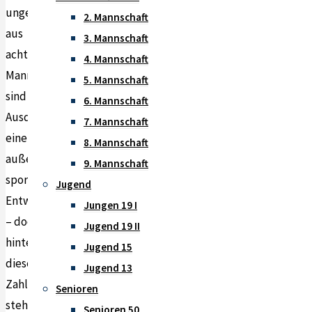
ungeschlagen)
2. Mannschaft
aus
3. Mannschaft
acht
4. Mannschaft
Mannschaften
5. Mannschaft
sind
6. Mannschaft
Ausdruck
7. Mannschaft
einer
8. Mannschaft
außergewöhnlichen
9. Mannschaft
sportlichen
Jugend
Entwicklung
Jungen 19 I
– doch
Jugend 19 II
hinter
Jugend 15
diesen
Jugend 13
Zahlen
Senioren
stehen
Senioren 50