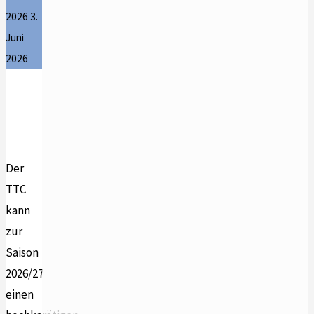
2026
3.
Juni
2026
Der
TTC
kann
zur
Saison
2026/27
einen