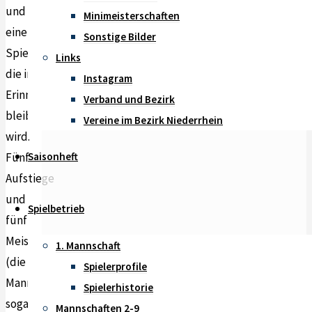
und
Minimeisterschaften
eine
Sonstige Bilder
Spielzeit,
Links
die in
Instagram
Erinnerung
Verband und Bezirk
bleiben
Vereine im Bezirk Niederrhein
wird.
Saisonheft
Fünf
Aufstiege
und
Spielbetrieb
fünf
Meisterschaften
1. Mannschaft
(die 7.
Spielerprofile
Mannschaft
Spielerhistorie
sogar
Mannschaften 2-9