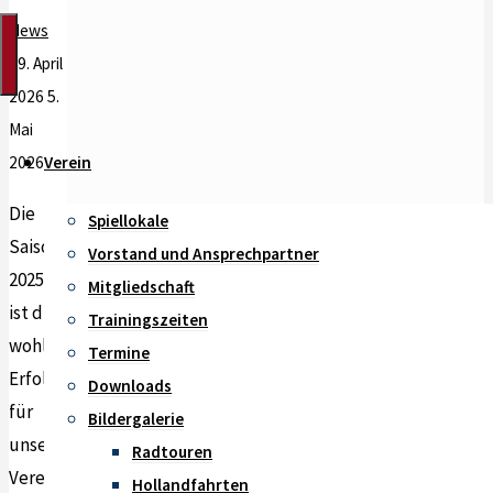
News
19. April
2026
5.
Mai
Verein
2026
Die
Spiellokale
Saison
Vorstand und Ansprechpartner
2025/2026
Mitgliedschaft
ist die
Trainingszeiten
wohl
Termine
Erfolgreichste
Downloads
für
Bildergalerie
unseren
Radtouren
Verein
Hollandfahrten