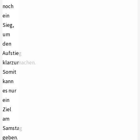
noch
ein
Sieg,
um
den
Aufstieg
klarzumachen.
Somit
kann
es nur
ein
Ziel
am
Samstag
geben.