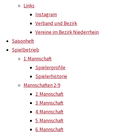
Links
Instagram
Saisoneröffnungsradtour 2025
Verband und Bezirk
Erfolgreicher Saisonstart der 1. Mannschaft in der
Vereine im Bezirk Niederrhein
Regionalliga West
Saisonheft
Spielbetrieb
Instagram
News
1. Mannschaft
26.
Spielerprofile
Neue Beiträge
August
Spielerhistorie
Saisonheft 2026 ist online
31. Juli 2026
2025
Mannschaften 2-9
Saisoneröffnungsradtour 2026
26. Juli 2026
26.
2. Mannschaft
Zweit- und Drittligisten setzen ein Zeichen
1.
August
3. Mannschaft
Juni 2026
2025
4. Mannschaft
Neuzugänge und Rückkehrer
18. Mai 2026
5. Mannschaft
Der
6. Mannschaft