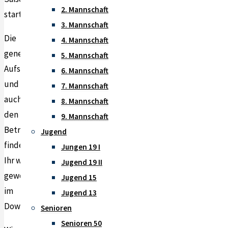
2. Mannschaft
starten.
3. Mannschaft
Die
4. Mannschaft
genehmigten
5. Mannschaft
Aufstellungen
6. Mannschaft
und
7. Mannschaft
auch
8. Mannschaft
den
9. Mannschaft
Betreuplan
Jugend
findet
Jungen 19 I
Ihr wie
Jugend 19 II
gewohnt
Jugend 15
im
Jugend 13
Downloadbereich.
Senioren
Senioren 50