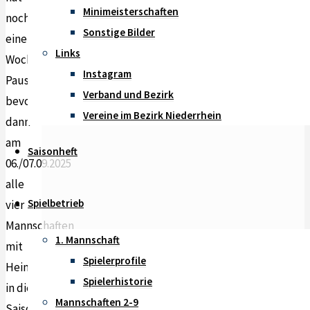
Minimeisterschaften
noch
Sonstige Bilder
eine
Links
Woche
Instagram
Pause,
Verband und Bezirk
bevor
Vereine im Bezirk Niederrhein
dann
am
Saisonheft
06./07.09.2025
alle
Spielbetrieb
vier
Mannschaften
1. Mannschaft
mit
Spielerprofile
Heimspielen
Spielerhistorie
in die
Mannschaften 2-9
Saison