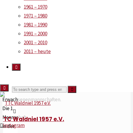
gegen
1961 – 1970
DJK
1971 – 1980
VfL
1981 – 1990
Willich
1991 – 2000
V. Am
2001 – 2010
Wochenende
2011 – heute
spielen
dann
auch
weitere
Search
Search
6
Erwachsenenmannschaften.
Die 1.
for:
Mannschaft
TTC Waldniel 1957 e.V.
Instagram
in der