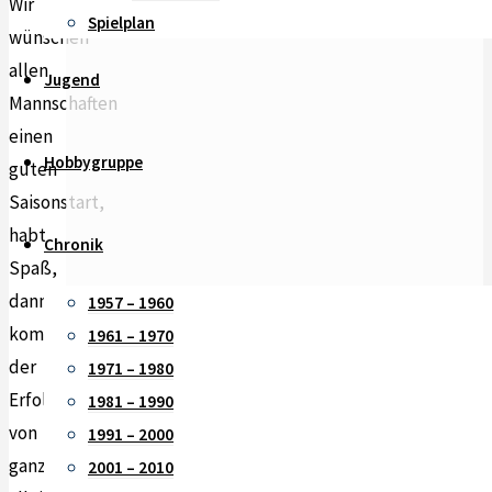
Wir
Spielplan
wünschen
allen
Jugend
Mannschaften
einen
Hobbygruppe
guten
Saisonstart,
habt
Chronik
Spaß,
dann
1957 – 1960
kommt
1961 – 1970
der
1971 – 1980
Erfolg
1981 – 1990
von
1991 – 2000
ganz
2001 – 2010