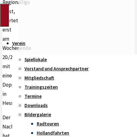
Regionalliga
West,
startet
erst
am
Verein
Wochenende
20./21.09.2025
Spiellokale
mit
Vorstand und Ansprechpartner
einem
Mitgliedschaft
Doppelspieltag
Trainingszeiten
in
Termine
Hessen.
Downloads
Bildergalerie
Der
Radtouren
Nachwuchsbereich
Hollandfahrten
hat