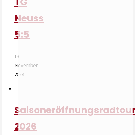
TG
Neuss
5:5
13.
November
2024
Saisoneröffnungsradtou
2026