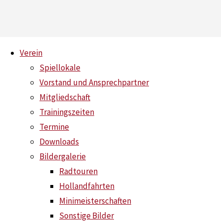
Skip
Verein
to
Spiellokale
content
Vorstand und Ansprechpartner
Saisonstart
Mitgliedschaft
Home
Trainingszeiten
News
Termine
Downloads
Bildergalerie
Saisonstart
Radtouren
Hollandfahrten
Minimeisterschaften
Sonstige Bilder