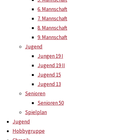
6. Mannschaft
7. Mannschaft
8. Mannschaft
Training in den Sommerf
9. Mannschaft
Jugend
Jungen 19 I
25. Juni 2022
Jugend 19 II
Jugend 15
Jugend 13
Neuzugänge und Rückke
Senioren
Senioren 50
Spielplan
18. Mai 2026
Jugend
Hobbygruppe