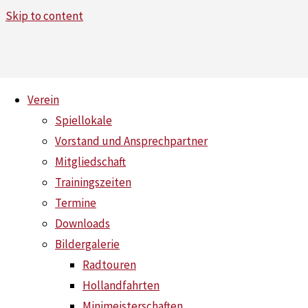
Skip to content
Verein
Spiellokale
Renovierung Hallenboden Dülk
Vorstand und Ansprechpartner
Mitgliedschaft
Home
News
Renovierung Hallenboden Dülkener Straße
Trainingszeiten
Termine
Downloads
Bildergalerie
Radtouren
Hollandfahrten
Minimeisterschaften