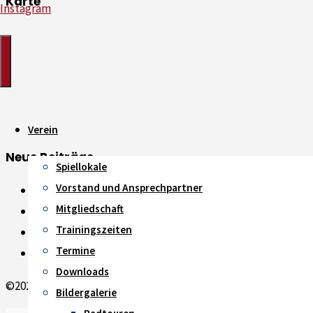
Karte
Instagram
Verein
Neue Beiträge
Spiellokale
Vorstand und Ansprechpartner
Saisonheft 2026 ist online
Mitgliedschaft
Saisoneröffnungsradtour 2026
Trainingszeiten
Zweit- und Drittligisten setzen ein Zeichen
Termine
Neuzugänge und Rückkehrer
Downloads
©2026 TTC Waldniel 1957 e.V.
Bildergalerie