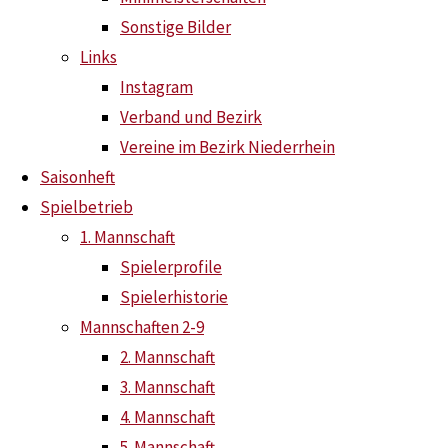
Sonstige Bilder
Links
Instagram
Es ist endlich soweit !!!
Verband und Bezirk
Coronaregeln ab Montag 23.08.2021
Vereine im Bezirk Niederrhein
News
20. August 2021
25. August 2021
Saisonheft
Spielbetrieb
Die Gemeinde Schwalmtal hat uns nach den Sommerferien mi
1. Mannschaft
gesperrt wird. Grund ist die Sanierung des Hallenbodens. Es
Spielerprofile
mehr in diese Halle kommen. Die Meisterschaftsspiele sind b
Spielerhistorie
werden noch mit der Gemeinde abgeklärt. Wir werden also
Mannschaften 2-9
müssen…
2. Mannschaft
3. Mannschaft
Ähnliche Beiträge
4. Mannschaft
5. Mannschaft