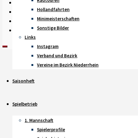
Radtouren
News
-
Hollandfahrten
Impressum
-
Minimeisterschaften
Datenschutz
-
Sonstige Bilder
Instagram
-
Links
Instagram
Verband und Bezirk
Vereine im Bezirk Niederrhein
Saisonheft
Spielbetrieb
1. Mannschaft
Spielerprofile